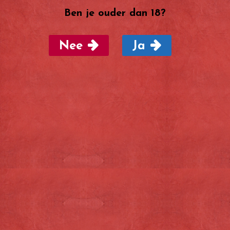
Ben je ouder dan 18?
Nee
Ja
Voor vragen, opmerkingen en bestellingen
kunt u ons altijd een
mail
sturen. Wij zullen
deze
binnen 24 uur
beantwoorden. Ook
kunt u bestellen via
onze webshop
.
Algemene voorwaarden
Privacy statement
Contact