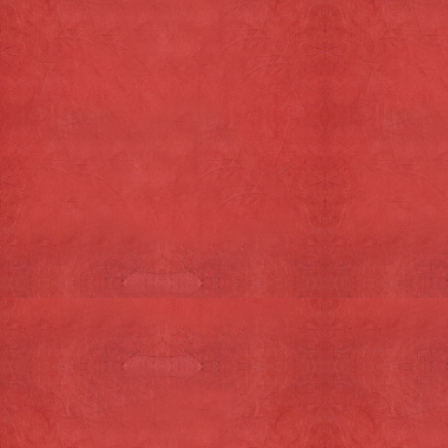
Semke Delicatexel
Dorpsstraat 142
1796 CE De Koog
0222-317717
Onze openingstijden:
Dinsdag t/m zaterdag: 10.15 - 17.00 uur.
Zondag: 10.15 - 16.00 uur
vrijdag 1 mei gesloten
Info@semkedelicatexel.nl