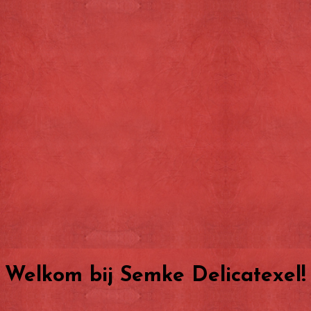
Home
Over ons
Texelse Producten
Snoep
Thee
Boterhambeleg
Overige
Welkom bij Semke Delicatexel!