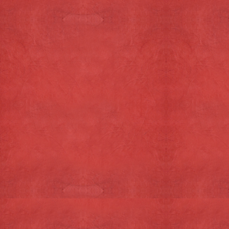
Snelmenu
Home
Over ons
Texelse Producten
Snoep
Thee
Boterhambeleg