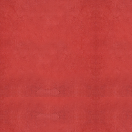
Algemene voorwaarden
Privacy statement
Contact
Semke Delicatexel
Dorpsstraat 142
1796 CE De Koog
0222-317717
Onze openingstijden:
Dinsdag t/m zaterdag: 10.15 - 17.00 uur.